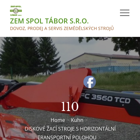
Skip
to
ZEM SPOL TÁBOR S.R.O.
content
DOVOZ, PRODEJ A SERVIS ZEMĚDĚLSKÝCH STROJŮ
110
Home
Kuhn
DISKOVÉ ŽACÍ STROJE S HORIZONTÁLNÍ
TRANSPORTNÍ POLOHOU