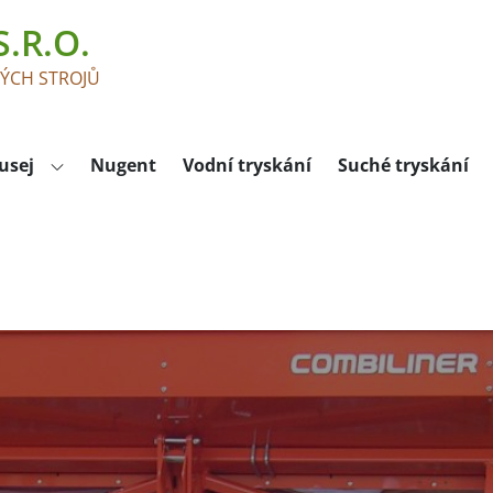
.R.O.
KÝCH STROJŮ
usej
Nugent
Vodní tryskání
Suché tryskání