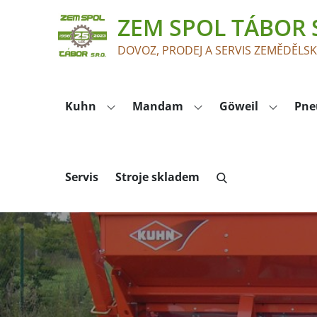
Skip
ZEM SPOL TÁBOR S
to
content
DOVOZ, PRODEJ A SERVIS ZEMĚDĚLS
Kuhn
Mandam
Göweil
Pne
Servis
Stroje skladem