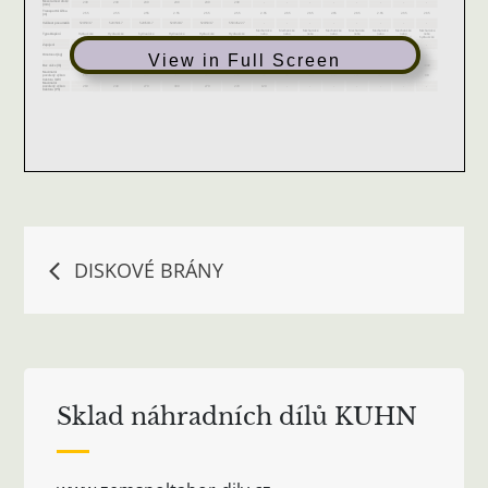
View in Full Screen
Navigace
DISKOVÉ BRÁNY
pro
příspěvek
Sklad náhradních dílů KUHN