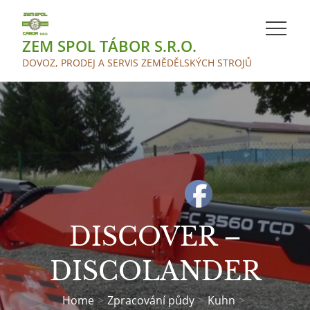
Skip
to
ZEM SPOL TÁBOR S.R.O.
content
DOVOZ, PRODEJ A SERVIS ZEMĚDĚLSKÝCH STROJŮ
DISCOVER –
DISCOLANDER
Home
Zpracování půdy
Kuhn