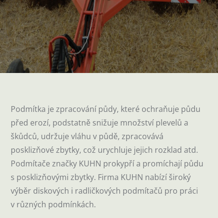
Podmítka je zpracování půdy, které ochraňuje půdu
před erozí, podstatně snižuje množství plevelů a
škůdců, udržuje vláhu v půdě, zpracovává
posklizňové zbytky, což urychluje jejich rozklad atd.
Podmítače značky KUHN prokypří a promíchají půdu
s posklizňovými zbytky. Firma KUHN nabízí široký
výběr diskových i radličkových podmítačů pro práci
v různých podmínkách.