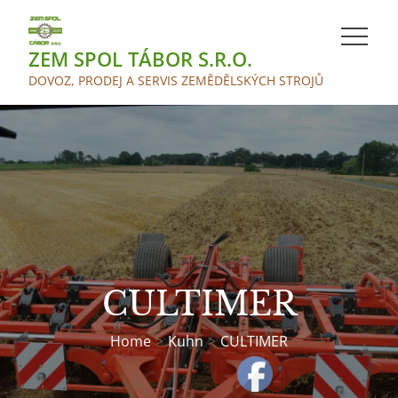
Skip
to
ZEM SPOL TÁBOR S.R.O.
content
DOVOZ, PRODEJ A SERVIS ZEMĚDĚLSKÝCH STROJŮ
CULTIMER
Home
Kuhn
CULTIMER