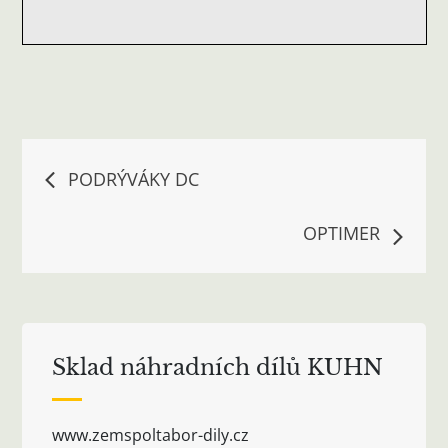
Navigace
PODRÝVÁKY DC
pro
OPTIMER
příspěvek
Sklad náhradních dílů KUHN
www.zemspoltabor-dily.cz