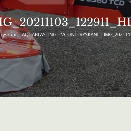
MG_20211103_122911_H
tryskání
AQUABLASTING – VODNÍ TRYSKÁNÍ
IMG_202111