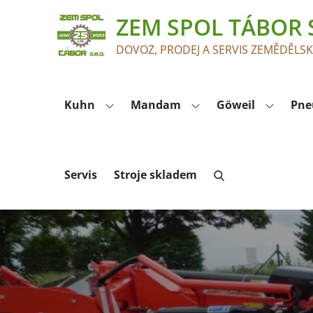
Skip
ZEM SPOL TÁBOR S
to
content
DOVOZ, PRODEJ A SERVIS ZEMĚDĚLS
Kuhn
Mandam
Göweil
Pne
Servis
Stroje skladem