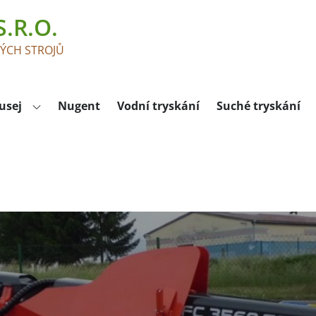
.R.O.
KÝCH STROJŮ
usej
Nugent
Vodní tryskání
Suché tryskání