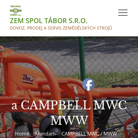
Skip
to
ZEM SPOL TÁBOR S.R.O.
content
DOVOZ, PRODEJ A SERVIS ZEMĚDĚLSKÝCH STROJŮ
a CAMPBELL MWC
MWW
Home
Mandam
CAMPBELL MWC / MWW