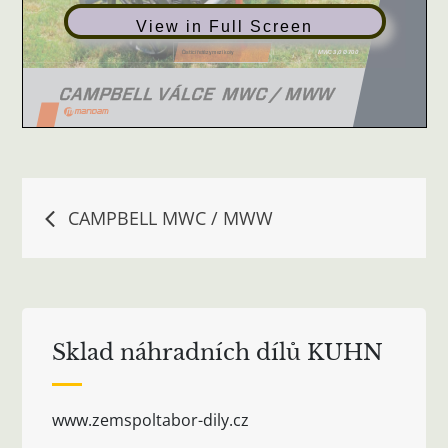
View in Full Screen
Navigace
CAMPBELL MWC / MWW
pro
příspěvek
Sklad náhradních dílů KUHN
www.zemspoltabor-dily.cz