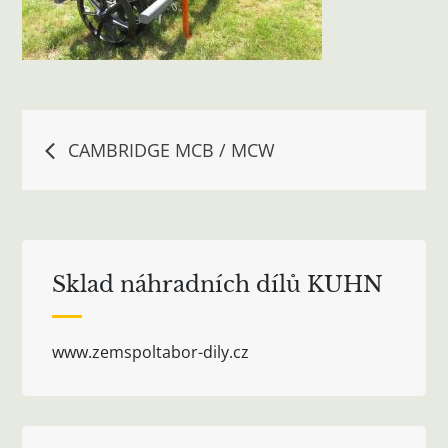
Navigace
CAMBRIDGE MCB / MCW
pro
příspěvek
Sklad náhradních dílů KUHN
www.zemspoltabor-dily.cz