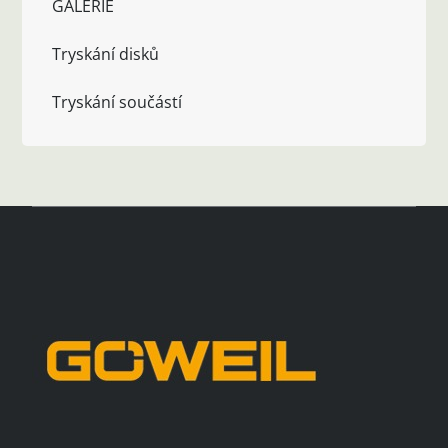
GALERIE
Tryskání disků
Tryskání součástí