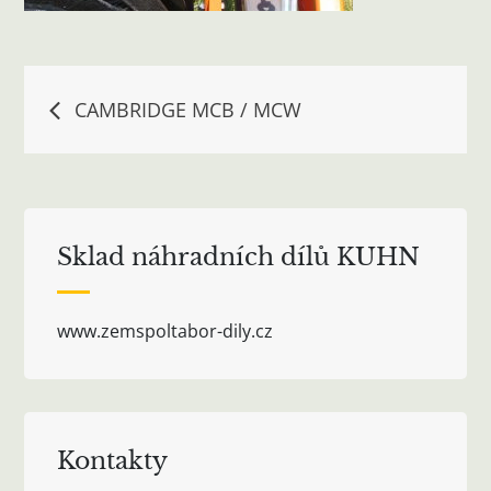
Navigace
CAMBRIDGE MCB / MCW
pro
příspěvek
Sklad náhradních dílů KUHN
www.zemspoltabor-dily.cz
Kontakty