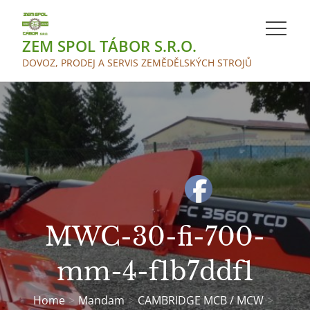
Skip
to
ZEM SPOL TÁBOR S.R.O.
content
DOVOZ, PRODEJ A SERVIS ZEMĚDĚLSKÝCH STROJŮ
MWC-30-fi-700-
mm-4-f1b7ddf1
Home
Mandam
CAMBRIDGE MCB / MCW