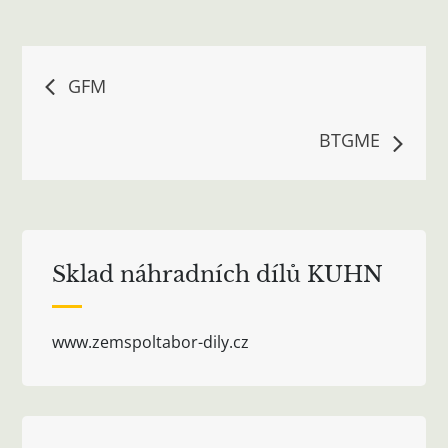
Navigace
GFM
pro
BTGME
příspěvek
Sklad náhradních dílů KUHN
www.zemspoltabor-dily.cz