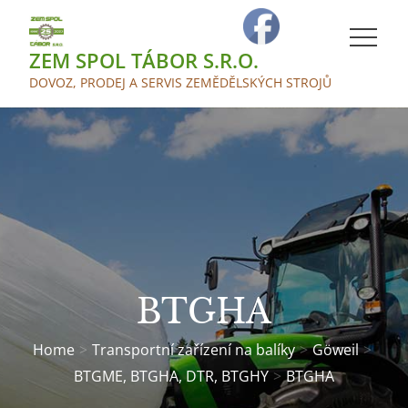
Skip
to
ZEM SPOL TÁBOR S.R.O.
content
DOVOZ, PRODEJ A SERVIS ZEMĚDĚLSKÝCH STROJŮ
BTGHA
Home
Transportní zařízení na balíky
Göweil
BTGME, BTGHA, DTR, BTGHY
BTGHA