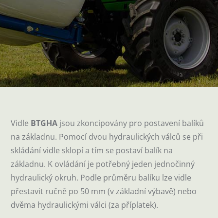
Vidle
BTGHA
jsou zkoncipovány pro postavení balíků
na základnu. Pomocí dvou hydraulických válců se při
skládání vidle sklopí a tím se postaví balík na
základnu. K ovládání je potřebný jeden jednočinný
hydraulický okruh. Podle průměru balíku lze vidle
přestavit ručně po 50 mm (v základní výbavě) nebo
dvěma hydraulickými válci (za příplatek).