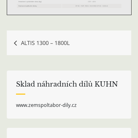
Navigace
ALTIS 1300 – 1800L
pro
příspěvek
Sklad náhradních dílů KUHN
www.zemspoltabor-dily.cz